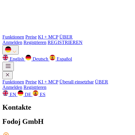
Funktionen
Preise
KI + MCP
ÜBER
Anmelden
Registrieren
REGISTRIEREN
English
Deutsch
Español
Funktionen
Preise
KI + MCP
Überall einsetzbar
ÜBER
Anmelden
Registrieren
EN
DE
ES
Kontakte
Fodoj GmbH